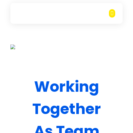
Rungarun Group
Everything you want for Heavy Duty machine business, is here.
Working
Together
As Team